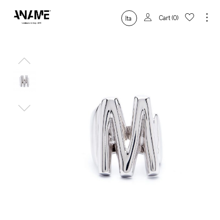
Cart
0
Ita