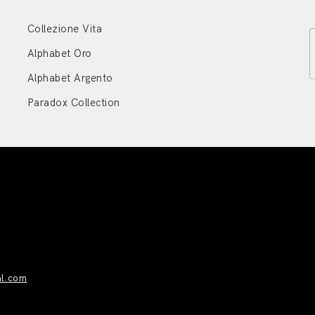
Collezione Vita
Alphabet Oro
Alphabet Argento
Paradox Collection
al.com