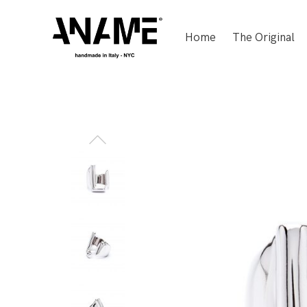
Home
The Original