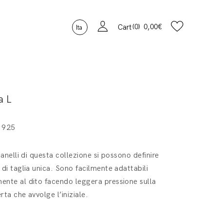
0
0,00
€
Cart
Ita
a L
 925
i anelli di questa collezione si possono definire
 di taglia unica. Sono facilmente adattabili
nte al dito facendo leggera pressione sulla
rta che avvolge l’iniziale.