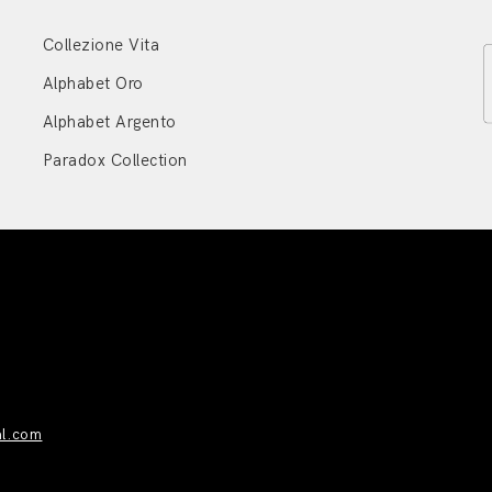
Collezione Vita
Alphabet Oro
Alphabet Argento
Paradox Collection
al.com