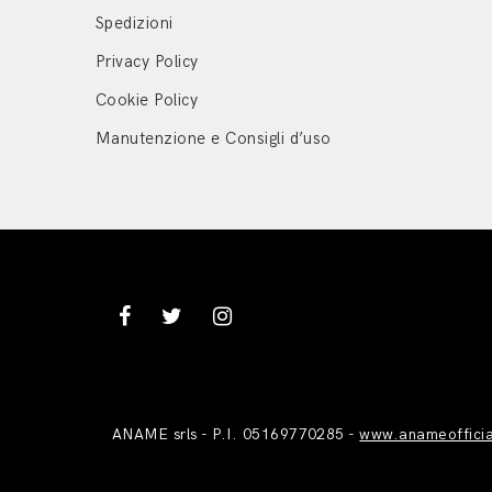
Spedizioni
Privacy Policy
Cookie Policy
Manutenzione e Consigli d’uso
ANAME srls - P.I. 05169770285 -
www.anameoffici