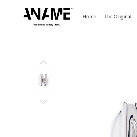
Home
The Original