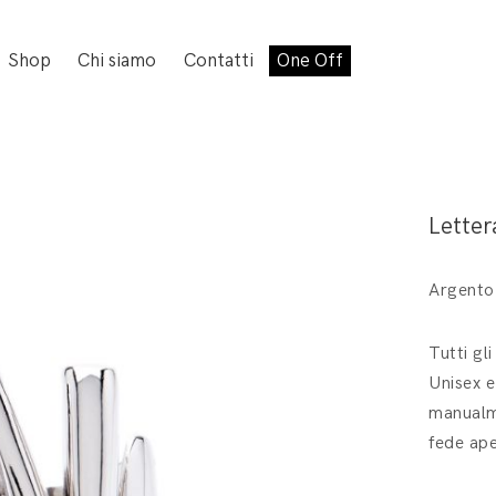
Shop
Chi siamo
Contatti
One Off
Letter
Argento
Tutti gl
Unisex e
manualme
fede ape