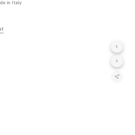
e in Italy
st