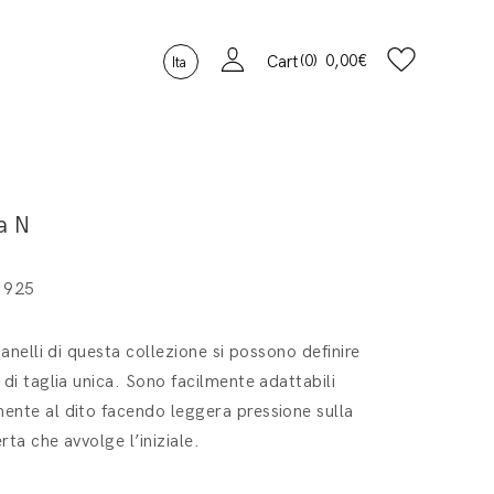
0
0,00
€
Cart
Ita
a N
 925
i anelli di questa collezione si possono definire
 di taglia unica. Sono facilmente adattabili
nte al dito facendo leggera pressione sulla
rta che avvolge l’iniziale.