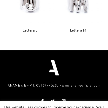
Lettera J
Lettera M
ANAME srls - P.I. 05169770285 -
www.anameofficial.com
This website uses cookies to improve your experience. We'll