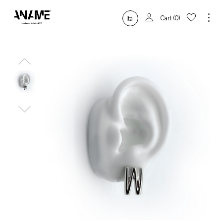
Cart
0
Ita