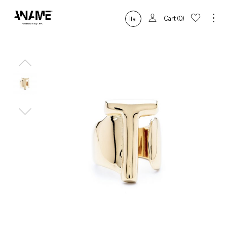
Cart
0
Ita