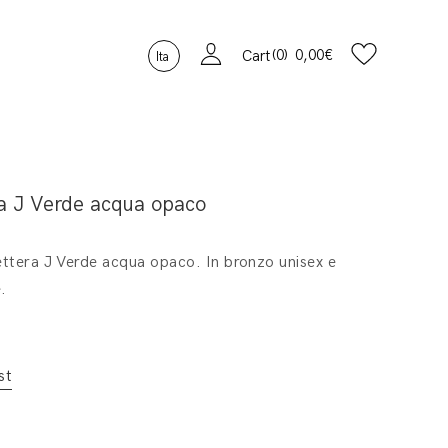
0
0,00
€
Cart
Ita
a J Verde acqua opaco
ettera J Verde acqua opaco. In bronzo unisex e
.
st