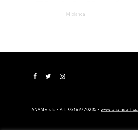
M bianca
ANAME srls - P.I. 05169770285 -
www.anameoffici