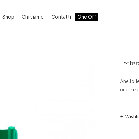
Shop
Chi siamo
Contatti
One Off
Letter
Anello l
one-size
+ Wishli