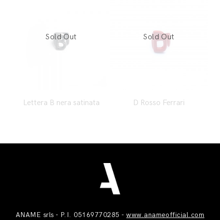
Lettera B nera satinata
D Rosso Ferrari
ANAME srls - P.I. 05169770285 -
www.anameofficial.com