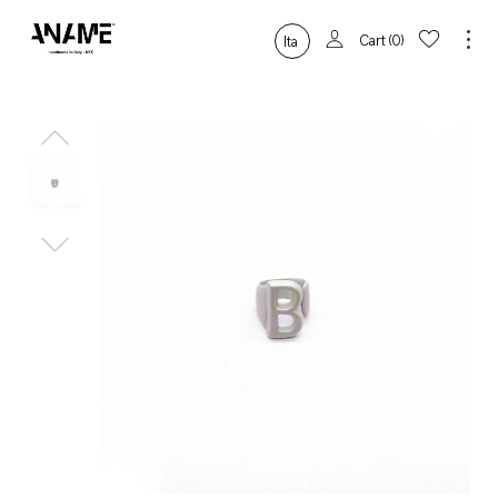
Cart
0
Ita