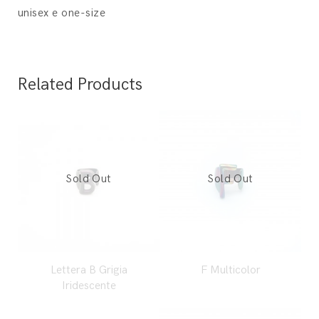
unisex e one-size
Related Products
Lettera B Grigia
F Multicolor
Iridescente