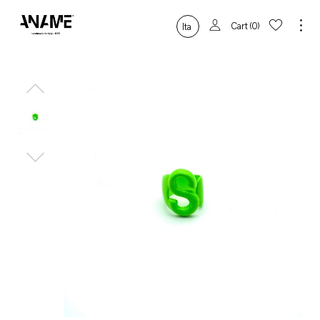
Cart
0
Ita