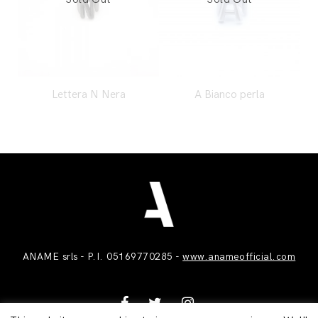
Lettera N Nera
A Bianco perla
ANAME srls - P.I. 05169770285 -
www.anameofficial.com