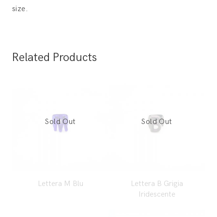
size.
Related Products
Lettera M Blu
Lettera B Grigia
Iridescente