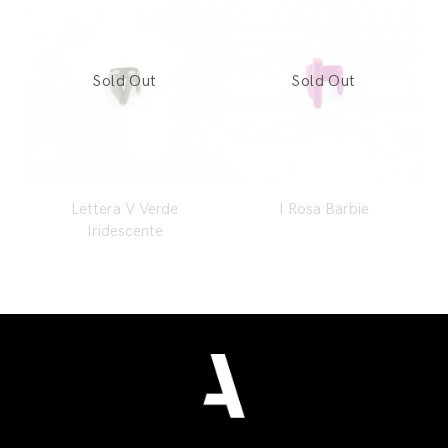
Lettera V Verde
I Rosa Barbie
Iridescente