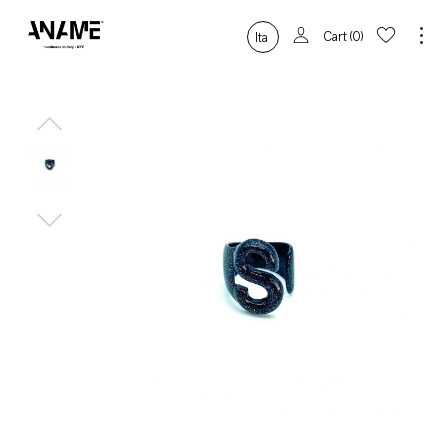
Cart
0
Ita