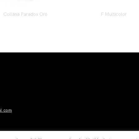
Collana Paradox Oro
F Multicolor
al.com