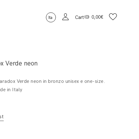
0
0,00
€
Cart
Ita
x Verde neon
aradox Verde neon in bronzo unisex e one-size.
e in Italy
st