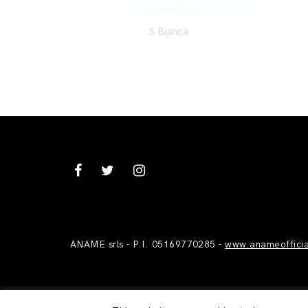
S Bianca
ANAME srls - P.I. 05169770285 -
www.anameoffici