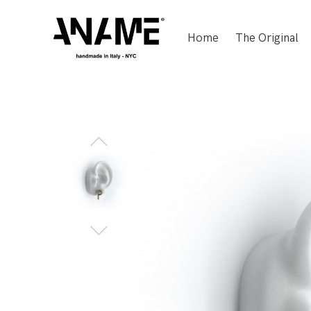
Home
The Original