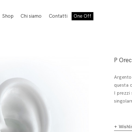
Shop
Chi siamo
Contatti
One Off
P Orec
Argento 
questa c
I prezzi
singolar
+ Wishli