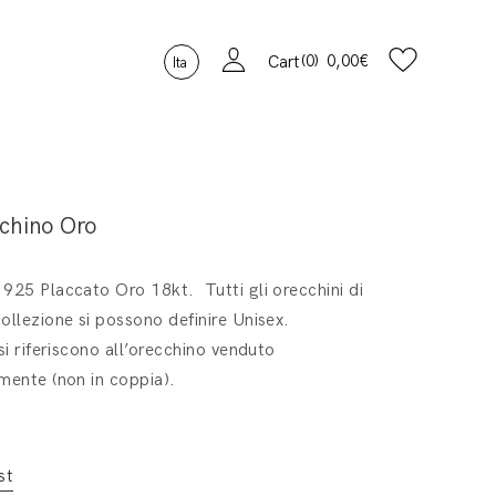
0
0,00
€
Cart
Ita
chino Oro
925 Placcato Oro 18kt. Tutti gli orecchini di
ollezione si possono definire Unisex.
 si riferiscono all’orecchino venduto
mente (non in coppia).
st