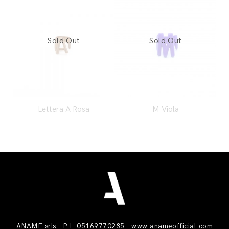
Lettera A Rosa
M Viola
ANAME srls - P.I. 05169770285 -
www.anameofficial.com