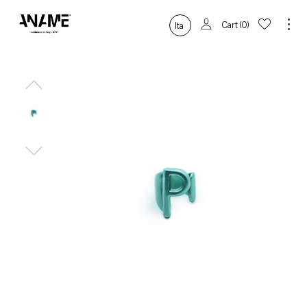
Cart
0
Ita