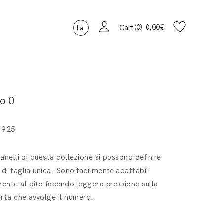
0
0,00
€
Cart
Ita
o 0
 925
i anelli di questa collezione si possono definire
 di taglia unica. Sono facilmente adattabili
nte al dito facendo leggera pressione sulla
rta che avvolge il numero.