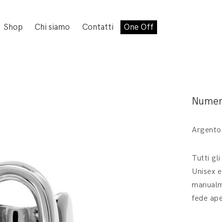
Shop
Chi siamo
Contatti
One Off
Numer
Argento
Tutti gl
Unisex e
manualme
fede ape