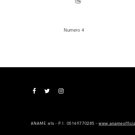
Numero 4
ANAME srls - P.I. 05169770285 -
www.anameoffici