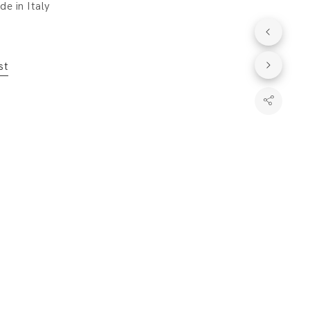
e in Italy
st