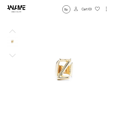
Cart
0
Ita