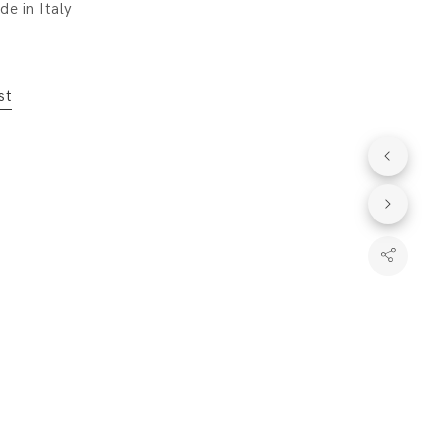
e in Italy
st