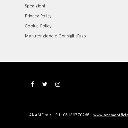
Spedizioni
Privacy Policy
Cookie Policy
Manutenzione e Consigli d’uso
ANAME srls - P.I. 05169770285 -
www.anameoffici