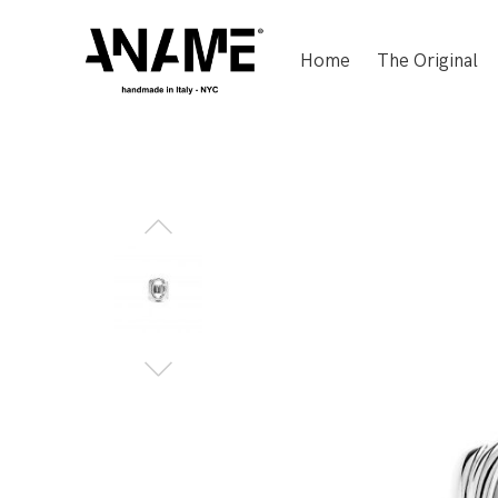
Home
The Original