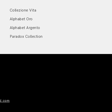
Collezione Vita
Alphabet Oro
Alphabet Argento
Paradox Collection
al.com