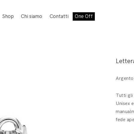
Shop
Chi siamo
Contatti
One Off
Letter
Argento
Tutti gl
Unisex e
manualme
fede ape