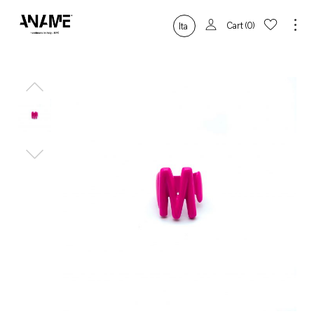
Cart
0
Ita