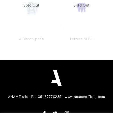
A Bianco perla
Lettera M Blu
ANAME srls - P.I. 05169770285 -
www.anameofficial.com