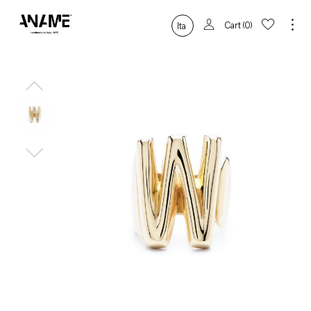
Cart
0
Ita