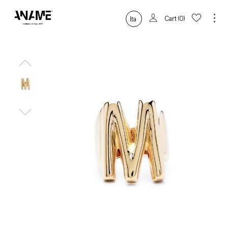
Cart
0
Ita