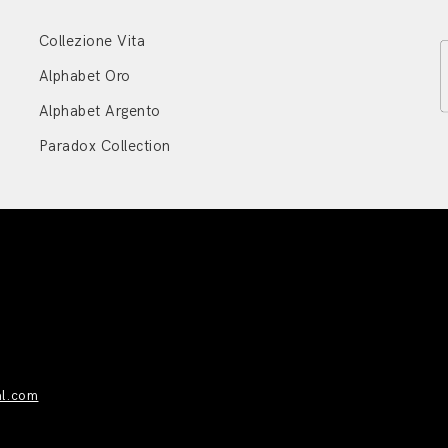
Collezione Vita
Alphabet Oro
Alphabet Argento
Paradox Collection
al.com