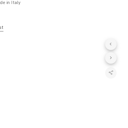
e in Italy
st