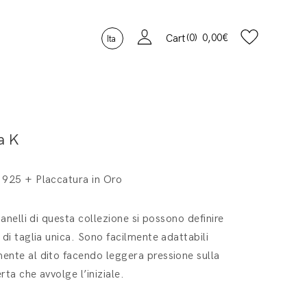
0
0,00
€
Cart
Ita
a K
 925 + Placcatura in Oro
i anelli di questa collezione si possono definire
 di taglia unica. Sono facilmente adattabili
nte al dito facendo leggera pressione sulla
rta che avvolge l’iniziale.