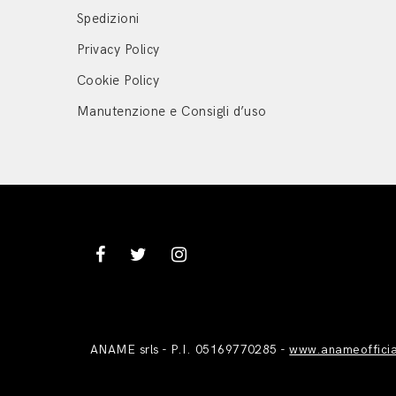
Spedizioni
Privacy Policy
Cookie Policy
Manutenzione e Consigli d’uso
ANAME srls - P.I. 05169770285 -
www.anameoffici