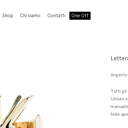
Shop
Chi siamo
Contatti
One Off
Letter
Argento
Tutti gl
Unisex e
manualme
fede ape