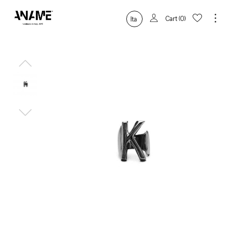
Cart
0
Ita