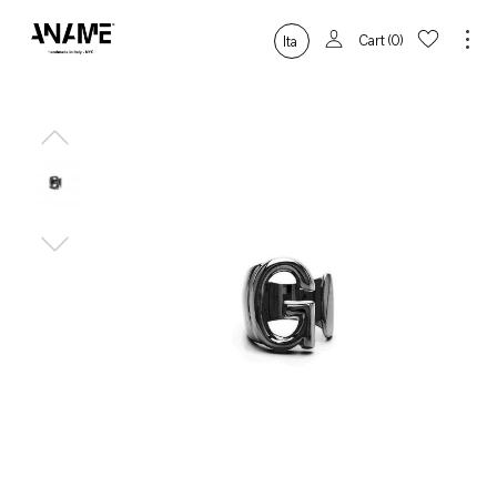
Cart
0
Ita