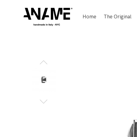
Home
The Original