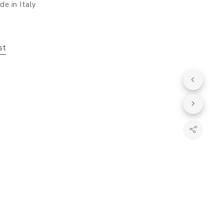
e in Italy
st