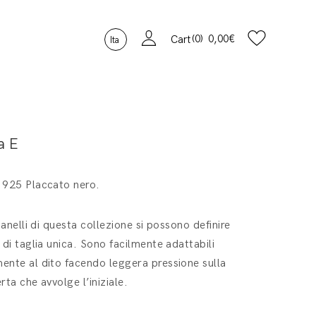
0
0,00
€
Cart
Ita
a E
 925 Placcato nero.
i anelli di questa collezione si possono definire
 di taglia unica. Sono facilmente adattabili
nte al dito facendo leggera pressione sulla
rta che avvolge l’iniziale.