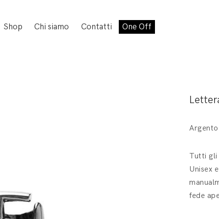
Shop
Chi siamo
Contatti
One Off
Letter
Argento
Tutti gl
Unisex e
manualme
fede ape