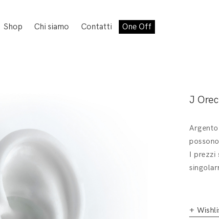
Shop
Chi siamo
Contatti
One Off
J Orec
Argento 
possono 
I prezzi
singolar
+ Wishli