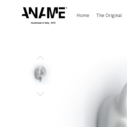
Home
The Original