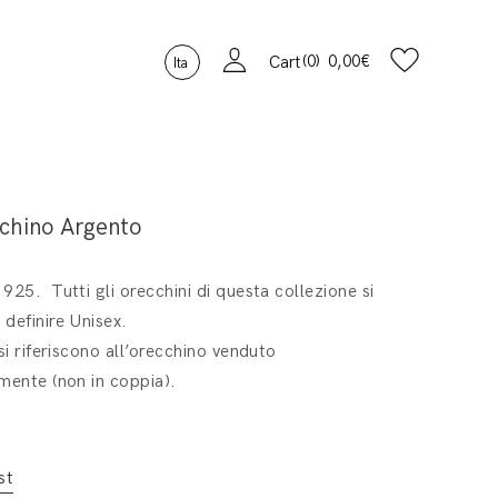
0
0,00
€
Cart
Ita
chino Argento
925. Tutti gli orecchini di questa collezione si
definire Unisex.
 si riferiscono all’orecchino venduto
mente (non in coppia).
st