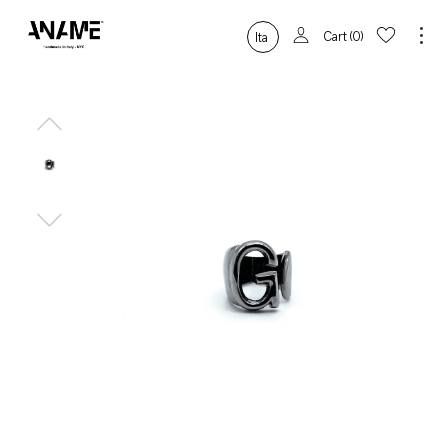
Cart
0
Ita