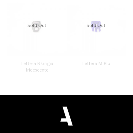
Lettera B Grigia
Lettera M Blu
Iridescente