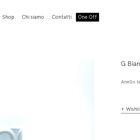
Shop
Chi siamo
Contatti
One Off
G Bia
Anello l
+ Wishli