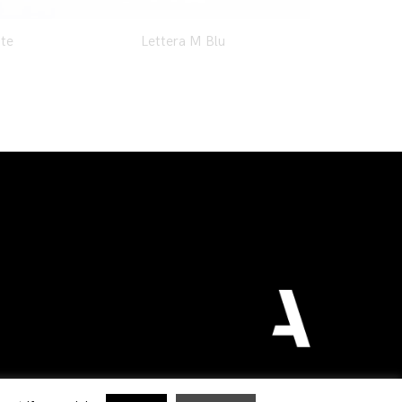
nte
Lettera M Blu