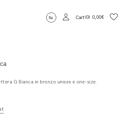
0
0,00
€
Cart
Ita
nca
ettera G Bianca in bronzo unisex e one-size.
st