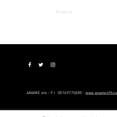
M bianca
ANAME srls - P.I. 05169770285 -
www.anameoffici