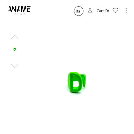
Cart
0
Ita