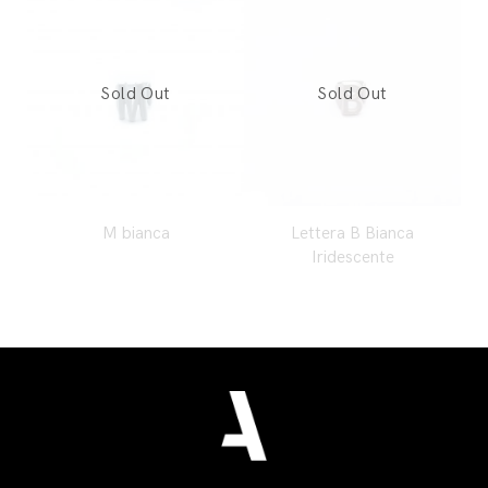
M bianca
Lettera B Bianca
Iridescente