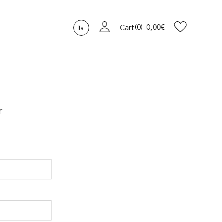
0
0,00
€
Cart
Ita
r