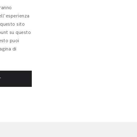
aranno
nell'esperienza
 questo sito
ount su questo
resto puoi
agina di